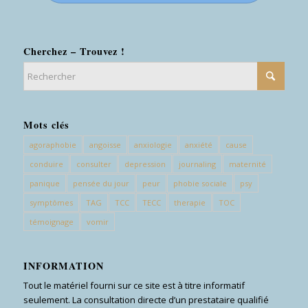
Cherchez – Trouvez !
Mots clés
agoraphobie
angoisse
anxiologie
anxiété
cause
conduire
consulter
depression
journaling
maternité
panique
pensée du jour
peur
phobie sociale
psy
symptômes
TAG
TCC
TECC
therapie
TOC
témoignage
vomir
INFORMATION
Tout le matériel fourni sur ce site est à titre informatif
seulement. La consultation directe d’un prestataire qualifié