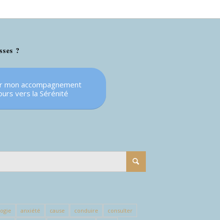
sses ?
ir mon accompagnement
ours vers la Sérénité
logie
anxiété
cause
conduire
consulter