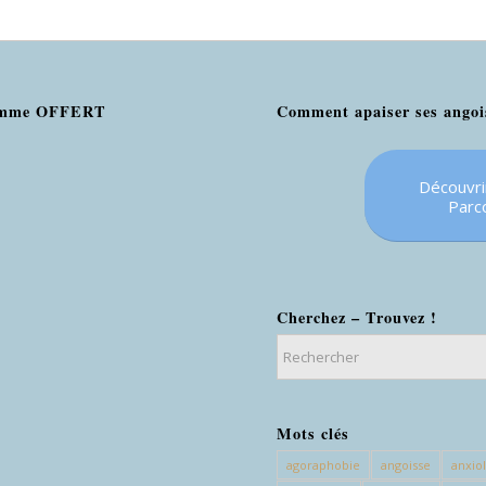
gramme OFFERT
Comment apaiser ses angoi
Découvr
Parc
Cherchez – Trouvez !
Mots clés
agoraphobie
angoisse
anxio