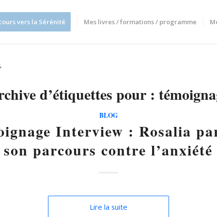
cours vers la Sérénité
Mes livres / formations / programme
M
rchive d’étiquettes pour :
témoigna
BLOG
ignage Interview : Rosalia pa
son parcours contre l’anxiété
Lire la suite