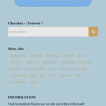
Cherchez – Trouvez !
Mots clés
agoraphobie
angoisse
anxiologie
anxiété
cause
conduire
consulter
depression
journaling
maternité
panique
pensée du jour
peur
phobie sociale
psy
symptômes
TAG
TCC
TECC
therapie
TOC
témoignage
vomir
INFORMATION
Tout le matériel fourni sur ce site est à titre informatif