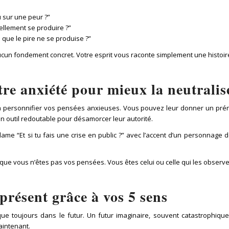
u sur une peur ?”
ellement se produire ?”
 que le pire ne se produise ?”
aucun fondement concret. Votre esprit vous raconte simplement une histoire
re anxiété pour mieux la neutralis
 personnifier vos pensées anxieuses. Vous pouvez leur donner un préno
un outil redoutable pour désamorcer leur autorité.
lame “Et si tu fais une crise en public ?” avec l’accent d’un personnage
ue vous n’êtes pas vos pensées. Vous êtes celui ou celle qui les observe. 
présent grâce à vos 5 sens
e toujours dans le futur. Un futur imaginaire, souvent catastrophique
aintenant.