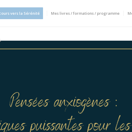
cours vers la Sérénité
Mes livres / formations / programme
M