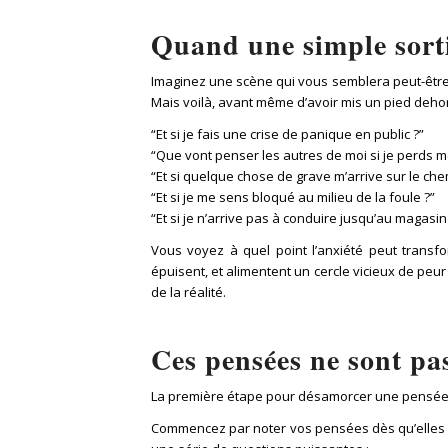
Quand une simple sorti
Imaginez une scène qui vous semblera peut-être f
Mais voilà, avant même d’avoir mis un pied dehor
“Et si je fais une crise de panique en public ?”
“Que vont penser les autres de moi si je perds 
“Et si quelque chose de grave m’arrive sur le che
“Et si je me sens bloqué au milieu de la foule ?”
“Et si je n’arrive pas à conduire jusqu’au magasin
Vous voyez à quel point l’anxiété peut transfo
épuisent, et alimentent un cercle vicieux de peur
de la réalité.
Ces pensées ne sont pa
La première étape pour désamorcer une pensée anx
Commencez par noter vos pensées dès qu’elles a