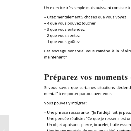
Un exercice très simple mais puissant consiste à
– Citez mentalement 5 choses que vous voyez
– 4 que vous pouvez toucher
– 3 que vous entendez
– 2 que vous sentez
– 1 que vous goûtez
Cet ancrage sensoriel vous ramène à la réalité
maintenant.”
Préparez vos moments d
Si vous savez que certaines situations déclench
mental” à emporter partout avec vous.
Vous pouvez y intégrer :
– Une phrase rassurante : “Je l’ai déjà fait, je peux
– Une pensée réaliste : “Ce que je ressens est u
Comment gérer
– Un objet apaisant : pierre, bracelet, huile essen
l’anxiété au quotidien :
– Une image mentale de vous, apaisé(e), rentrant