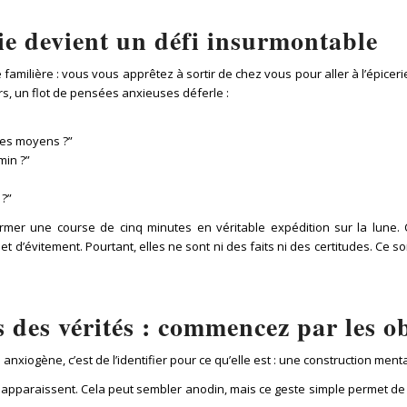
e devient un défi insurmontable
amilière : vous vous apprêtez à sortir de chez vous pour aller à l’épice
s, un flot de pensées anxieuses déferle :
mes moyens ?”
min ?”
 ?”
rmer une course de cinq minutes en véritable expédition sur la lune. C
 et d’évitement. Pourtant, elles ne sont ni des faits ni des certitudes. Ce 
s des vérités : commencez par les o
iogène, c’est de l’identifier pour ce qu’elle est : une construction ment
pparaissent. Cela peut sembler anodin, mais ce geste simple permet de