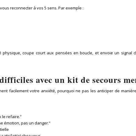
 vous reconnecter à vos 5 sens. Par exemple :
 physique, coupe court aux pensées en boucle, et envoie un signal clair
ifficiles avec un kit de secours me
ent facilement votre anxiété, pourquoi ne pas les anticiper de manière 
 le refaire.”
ne émotion, pas un danger.”
tielle
 satisfait(e) chez vous