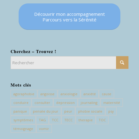
Découvrir mon accompagnement
Parcours vers la Sérénité
Cherchez – Trouvez !
Mots clés
agoraphobie
angoisse
anxiologie
anxiété
cause
conduire
consulter
depression
journaling
maternité
panique
pensée du jour
peur
phobie sociale
psy
symptômes
TAG
TCC
TECC
therapie
TOC
témoignage
vomir