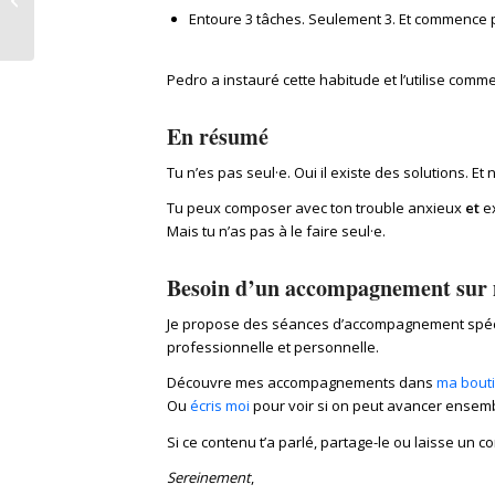
Entoure 3 tâches. Seulement 3. Et commence 
Pedro a instauré cette habitude et l’utilise comme
En résumé
Tu n’es pas seul·e. Oui il existe des solutions. Et
Tu peux composer avec ton trouble anxieux
et
ex
Mais tu n’as pas à le faire seul·e.
Besoin d’un accompagnement sur 
Je propose des séances d’accompagnement spécifi
professionnelle et personnelle.
Découvre mes accompagnements dans
ma bouti
Ou
écris moi
pour voir si on peut avancer ensemb
Si ce contenu t’a parlé, partage-le ou laisse un co
Sereinement
,