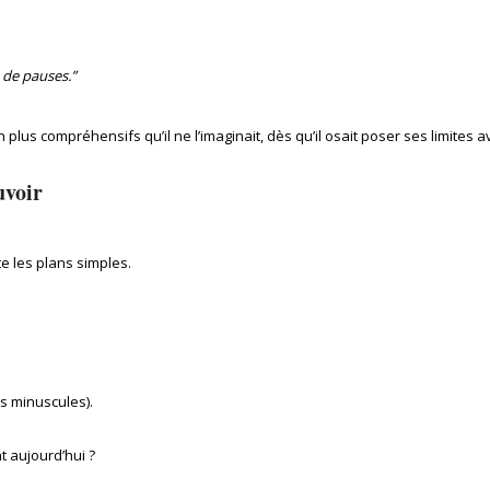
s de pauses.”
lus compréhensifs qu’il ne l’imaginait, dès qu’il osait poser ses limites a
uvoir
te les plans simples.
s minuscules).
t aujourd’hui ?