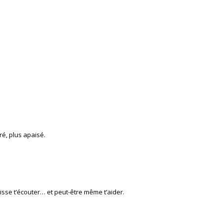
ré, plus apaisé.
uisse t’écouter… et peut-être même t’aider.