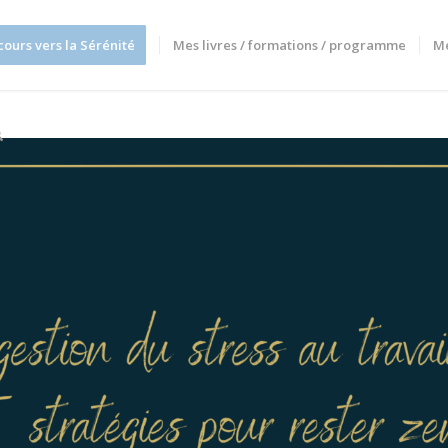
cours vers la Sérénité
Mes livres / formations / programme
M