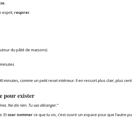
se.
 esprit,
respirer
.
utour du pâté de maisons)
 minutes
 minutes, comme un petit reset intérieur. Il en ressort plus clair, plus cent
te pour exister
res. Ne dis rien. Tu vas déranger.”
e. Et
oser nommer
ce que tu vis, c’est ouvrir un espace pour que l’autre p