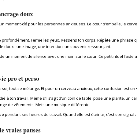
ancrage doux
un moment-clé pour les personnes anxieuses. Le cœur s’emballe, le cerveau 
 profondément. Ferme les yeux. Ressens ton corps. Répète une phrase qui 
de doux : une image, une intention, un souvenir ressourçant.
rde un moment de silence avec une main sur le cœur. Ce petit rituel l’aide à
vie pro et perso
 soi, tout se mélange. Et pour un cerveau anxieux, cette confusion est un v
é à ton travail. Même s’il s’agit d’un coin de table, pose une plante, un ca
ge de vêtements. Mets une musique différente.
ue
pendant ses heures de travail. Quand elle est éteinte, c’est son signal :
de vraies pauses