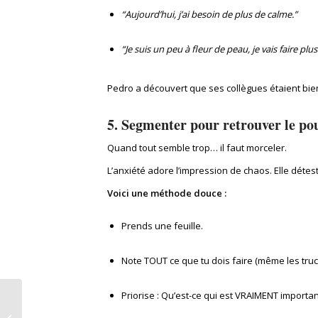
“Aujourd’hui, j’ai besoin de plus de calme.”
“Je suis un peu à fleur de peau, je vais faire plu
Pedro a découvert que ses collègues étaient bien p
5. Segmenter pour retrouver le po
Quand tout semble trop… il faut morceler.
L’anxiété adore l’impression de chaos. Elle détes
Voici une méthode douce :
Prends une feuille.
Note TOUT ce que tu dois faire (même les truc
Priorise : Qu’est-ce qui est VRAIMENT importan
Insomnie et anxiété