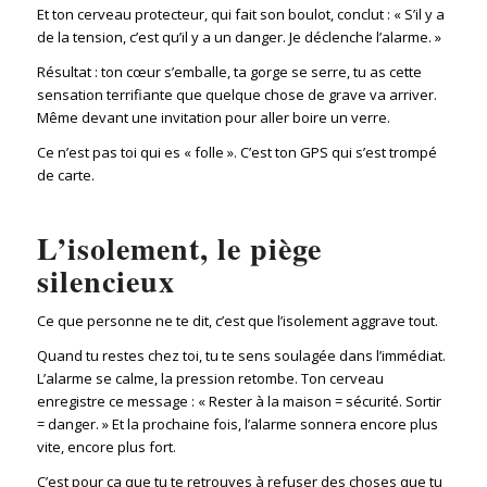
Et ton cerveau protecteur, qui fait son boulot, conclut : « S’il y a
de la tension, c’est qu’il y a un danger. Je déclenche l’alarme. »
Résultat : ton cœur s’emballe, ta gorge se serre, tu as cette
sensation terrifiante que quelque chose de grave va arriver.
Même devant une invitation pour aller boire un verre.
Ce n’est pas toi qui es « folle ». C’est ton GPS qui s’est trompé
de carte.
L’isolement, le piège
silencieux
Ce que personne ne te dit, c’est que l’isolement aggrave tout.
Quand tu restes chez toi, tu te sens soulagée dans l’immédiat.
L’alarme se calme, la pression retombe. Ton cerveau
enregistre ce message : « Rester à la maison = sécurité. Sortir
= danger. » Et la prochaine fois, l’alarme sonnera encore plus
vite, encore plus fort.
C’est pour ça que tu te retrouves à refuser des choses que tu