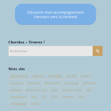
Découvrir mon accompagnement
Parcours vers la Sérénité
Cherchez – Trouvez !
Mots clés
agoraphobie
angoisse
anxiologie
anxiété
cause
conduire
consulter
depression
journaling
maternité
E-mail
*
panique
pensée du jour
peur
phobie sociale
psy
symptômes
TAG
TCC
TECC
therapie
TOC
témoignage
vomir
En vous abonnant à ma newsletter, recevez gratuitement les