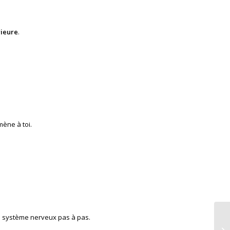
rieure
.
ène à toi.
n système nerveux pas à pas.