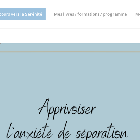
cours vers la Sérénité
Mes livres / formations / programme
M