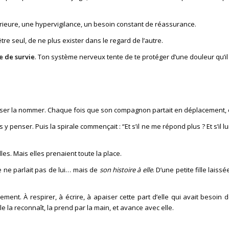
ntérieure, une hypervigilance, un besoin constant de réassurance.
tre seul, de ne plus exister dans le regard de l’autre.
e de survie
. Ton système nerveux tente de te protéger d’une douleur qu’il
 oser la nommer. Chaque fois que son compagnon partait en déplacement, e
 penser. Puis la spirale commençait : “Et s’il ne me répond plus ? Et s’il lu
les. Mais elles prenaient toute la place.
e ne parlait pas de lui… mais de
son histoire à elle
. D’une petite fille laiss
rement. À respirer, à écrire, à apaiser cette part d’elle qui avait besoin d
lle la reconnaît, la prend par la main, et avance avec elle.