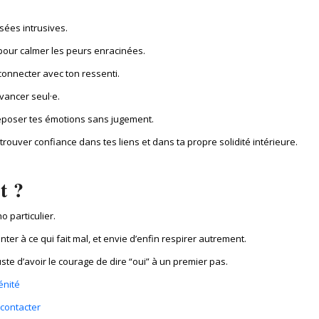
sées intrusives.
pour calmer les peurs enracinées.
connecter avec ton ressenti.
vancer seul·e.
poser tes émotions sans jugement.
trouver confiance dans tes liens et dans ta propre solidité intérieure.
t ?
o particulier.
ter à ce qui fait mal, et envie d’enfin respirer autrement.
uste d’avoir le courage de dire “oui” à un premier pas.
énité
contacter