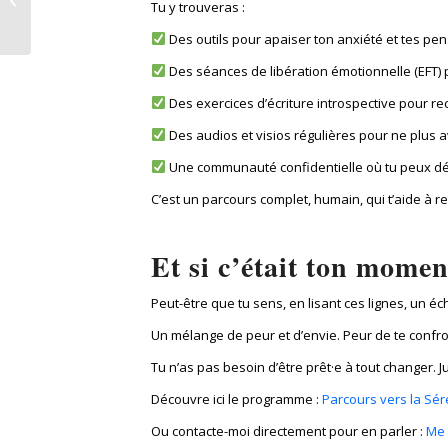
Tu y trouveras :
Des outils pour apaiser ton anxiété et tes pen
Des séances de libération émotionnelle (EFT) 
Des exercices d’écriture introspective pour re
Des audios et visios régulières pour ne plus a
Une communauté confidentielle où tu peux dé
C’est un parcours complet, humain, qui t’aide à re
Et si c’était ton momen
Peut-être que tu sens, en lisant ces lignes, un éch
Un mélange de peur et d’envie. Peur de te confron
Tu n’as pas besoin d’être prêt·e à tout changer. J
Découvre ici le programme :
Parcours vers la Sér
Ou contacte-moi directement pour en parler :
Me 