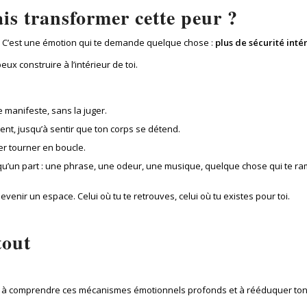
vais transformer cette peur ?
té. C’est une émotion qui te demande quelque chose :
plus de sécurité inté
eux construire à l’intérieur de toi.
 manifeste, sans la juger.
ent, jusqu’à sentir que ton corps se détend.
ser tourner en boucle.
qu’un part : une phrase, une odeur, une musique, quelque chose qui te ram
evenir un espace. Celui où tu te retrouves, celui où tu existes pour toi.
tout
e à comprendre ces mécanismes émotionnels profonds et à rééduquer to