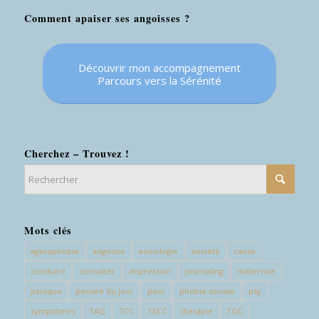
Comment apaiser ses angoisses ?
Découvrir mon accompagnement
Parcours vers la Sérénité
Cherchez – Trouvez !
Mots clés
agoraphobie
angoisse
anxiologie
anxiété
cause
conduire
consulter
depression
journaling
maternité
panique
pensée du jour
peur
phobie sociale
psy
symptômes
TAG
TCC
TECC
therapie
TOC