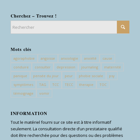
Cherchez – Trouvez !
Mots clés
agoraphobie
angoisse
anxiologie
anxiété
cause
conduire
consulter
depression
journaling
maternité
panique
pensée du jour
peur
phobie sociale
psy
symptômes
TAG
TCC
TECC
therapie
TOC
témoignage
vomir
INFORMATION
Tout le matériel fourni sur ce site est à titre informatif
seulement. La consultation directe d’un prestataire qualifié
doit être recherchée pour des questions ou des problèmes