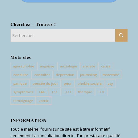
Cherchez – Trouvez !
Mots clés
agoraphobie
angoisse
anxiologie
anxiété
cause
conduire
consulter
depression
journaling
maternité
panique
pensée du jour
peur
phobie sociale
psy
symptômes
TAG
TCC
TECC
therapie
TOC
témoignage
vomir
INFORMATION
Tout le matériel fourni sur ce site est à titre informatif
seulement. La consultation directe d’un prestataire qualifié